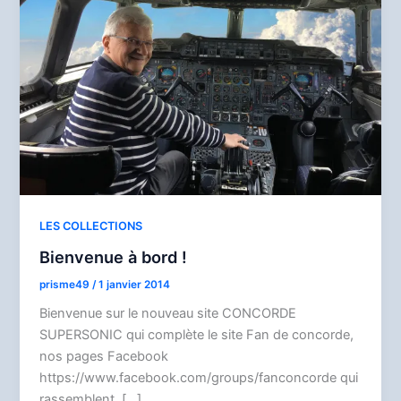
LES COLLECTIONS
Bienvenue à bord !
prisme49
/
1 janvier 2014
Bienvenue sur le nouveau site CONCORDE
SUPERSONIC qui complète le site Fan de concorde,
nos pages Facebook
https://www.facebook.com/groups/fanconcorde qui
rassemblent […]