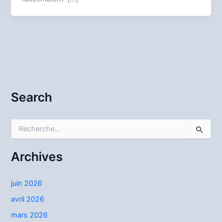
Search
R
e
c
h
Archives
e
r
c
juin 2026
h
avril 2026
e
r
mars 2026